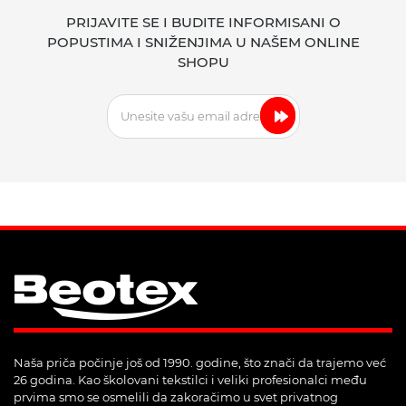
PRIJAVITE SE I BUDITE INFORMISANI O
POPUSTIMA I SNIŽENJIMA U NAŠEM ONLINE
SHOPU
Naša priča počinje još od 1990. godine, što znači da trajemo već
26 godina. Kao školovani tekstilci i veliki profesionalci među
prvima smo se osmelili da zakoračimo u svet privatnog