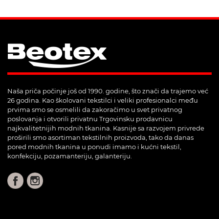
Naša priča počinje još od 1990. godine, što znači da trajemo već
26 godina. Kao školovani tekstilci i veliki profesionalci među
prvima smo se osmelili da zakoračimo u svet privatnog
poslovanja i otvorili privatnu Trgovinsku prodavnicu
najkvalitetnijih modnih tkanina. Kasnije sa razvojem privrede
proširili smo asortiman tekstilnih proizvoda, tako da danas
pored modnih tkanina u ponudi imamo i kućni tekstil,
konfekciju, pozamanteriju, galanteriju.