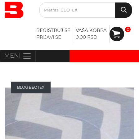
0
REGISTRUJ SE
VAŠA KORPA
PRIJAVI SE
0,00 RSD
MENI
BLOG BEOTEX