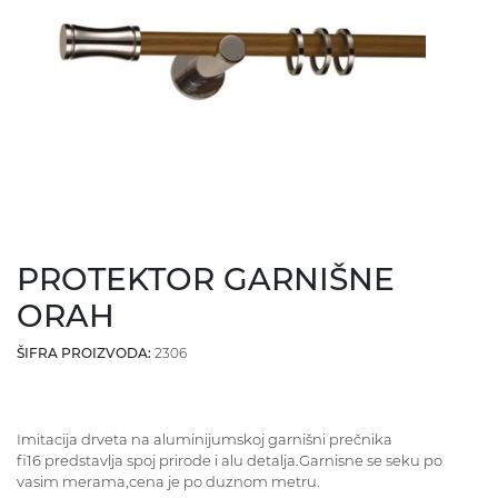
PROTEKTOR GARNIŠNE
ORAH
ŠIFRA PROIZVODA:
2306
Imitacija drveta na aluminijumskoj garnišni prečnika
fi16 predstavlja spoj prirode i alu detalja.Garnisne se seku po
vasim merama,cena je po duznom metru.