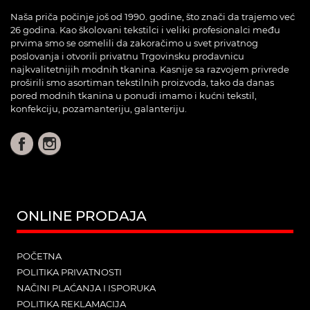
Naša priča počinje još od 1990. godine, što znači da trajemo već
26 godina. Kao školovani tekstilci i veliki profesionalci među
prvima smo se osmelili da zakoračimo u svet privatnog
poslovanja i otvorili privatnu Trgovinsku prodavnicu
najkvalitetnijih modnih tkanina. Kasnije sa razvojem privrede
proširili smo asortiman tekstilnih proizvoda, tako da danas
pored modnih tkanina u ponudi imamo i kućni tekstil,
konfekciju, pozamanteriju, galanteriju.
ONLINE PRODAJA
POČETNA
POLITIKA PRIVATNOSTI
NAČINI PLAĆANJA I ISPORUKA
POLITIKA REKLAMACIJA