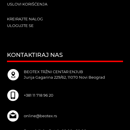
USLOVI KORIŠĆENJA
KREIRAJTE NALOG
ULOGUJTE SE
KONTAKTIRAJ NAS
BEOTEX TRŽNI CENTAR ENJUB
Jurija Gagarina 229/62, 11070 Novi Beograd
+381 11 718 96 20
online@beotex.rs