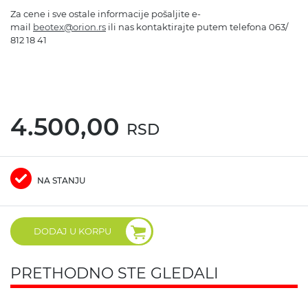
Za cene i sve ostale informacije pošaljite e-
mail
beotex@orion.rs
ili nas kontaktirajte putem telefona 063/
812 18 41
4.500,00
RSD
NA STANJU
DODAJ U KORPU
PRETHODNO STE GLEDALI